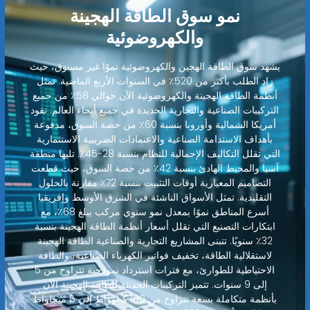
نمو سوق الطاقة الهجينة
والكهروضوئية
يشهد سوق الطاقة الهجين والكهروضوئية نموًا غير مسبوق، حيث
زاد الطلب بأكثر من 520٪ في السنوات الأربع الماضية. تمثل
أنظمة الطاقة الهجينة والكهروضوئية الآن حوالي 58٪ من جميع
التركيبات الصناعية والتجارية الجديدة في جميع أنحاء العالم. تقود
أمريكا الشمالية وأوروبا بنسبة 60٪ من حصة السوق، مدفوعة
بأهداف الاستدامة الصناعية والاعتمادات الضريبية الاستثمارية
التي تقلل التكاليف الإجمالية للنظام بنسبة 28-45٪. تليها منطقة
آسيا والمحيط الهادئ بنسبة 42٪ من حصة السوق، حيث قطعت
التصاميم المعيارية أوقات التثبيت بنسبة 72٪ مقارنة بالحلول
التقليدية. تمثل الأسواق الناشئة في الشرق الأوسط وإفريقيا
أسرع المناطق نموًا بمعدل نمو سنوي مركب يبلغ 68٪، مع
ابتكارات التصنيع التي تقلل أسعار أنظمة الطاقة الهجينة بنسبة
32٪ سنويًا. تتبنى المشاريع التجارية والصناعية الطاقة الهجينة
لاستقلالية الطاقة، تخفيف فواتير الكهرباء الصناعية، والطاقة
الاحتياطية للطوارئ، مع فترات استرداد نموذجية تتراوح من 5
إلى 9 سنوات. تتميز التركيبات الحديثة للطاقة الهجينة الآن
بأنظمة متكاملة بسعة تتراوح من 100 كيلوواط إلى 5 ميجاواط