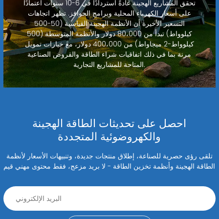
تحقق المشاريع الهجينة عادةً استردادًا في 6-10 سنوات اعتمادًا
على أسعار الكهرباء المحلية وبرامج الحوافز. تظهر اتجاهات
التسعير الأخيرة أن الأنظمة الهجينة القياسية (50-500
كيلوواط) تبدأ من 80،000 دولار والأنظمة المتوسطة (500
كيلوواط-2 ميجاواط) من 400،000 دولار، مع خيارات تمويل
مرنة بما في ذلك اتفاقيات شراء الطاقة والقروض الصناعية
المتاحة للمشاريع التجارية.
احصل على تحديثات الطاقة الهجينة
والكهروضوئية المتجددة
تلقى رؤى حصرية للصناعة، إطلاق منتجات جديدة، وتنبيهات الأسعار لأنظمة
الطاقة الهجينة وأنظمة تخزين الطاقة - لا بريد مزعج، فقط محتوى مهني قيم