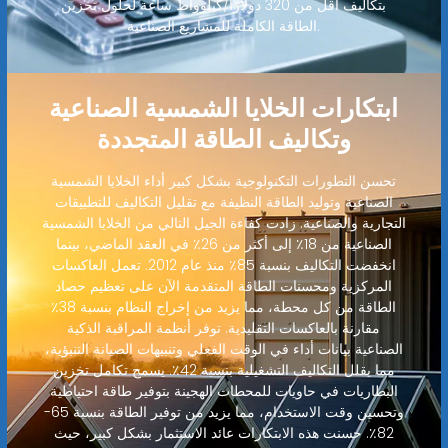
بتكاليف أقل من 320 دولارًا/كيلوواط ساعة لحلول تخزين
الطاقة الكاملة للمشاريع الصناعية.
ابتكارات الخلايا الشمسية الصناعية
وتكاليف الطاقة المتجددة
تحسن التطورات التكنولوجية بشكل كبير أداء الخلايا الشمسية
الصناعية وتوليد الطاقة النظيفة مع تقليل التكاليف للتطبيقات
التجارية والصناعية. زادت كفاءة الجيل التالي من الخلايا الشمسية
الصناعية من 18٪ إلى أكثر من 26٪ في العقد الماضي، بينما
انخفضت التكاليف بنسبة 85٪ منذ عام 2012. تعمل العاكسات
المركزية ومحسنات الطاقة المتقدمة الآن على تعظيم حصاد
الطاقة من كل محطة، مما يزيد من إخراج النظام بنسبة 38٪
مقارنة بالعاكسات التقليدية. توفر أنظمة المراقبة الذكية
الصناعية بيانات أداء في الوقت الفعلي وتنبيهات الصيانة التنبؤية،
مما يقلل التكاليف التشغيلية بنسبة 42٪. يسمح تكامل تخزين
البطاريات في حاويات للمحطات الهجينة بتوفير طاقة احتياطية
وتحسين وقت الاستخدام، مما يزيد من توفير الطاقة بنسبة 65-
82٪. حسنت هذه الابتكارات عائد الاستثمار بشكل كبير، حيث