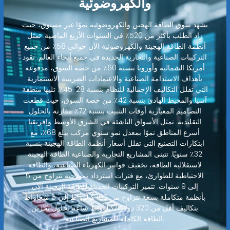
والكهروضوئية
يشهد سوق الطاقة الهجين والكهروضوئية نموًا غير مسبوق، حيث
زاد الطلب بأكثر من 520٪ في السنوات الأربع الماضية. تمثل
أنظمة الطاقة الهجينة والكهروضوئية الآن حوالي 58٪ من جميع
التركيبات الصناعية والتجارية الجديدة في جميع أنحاء العالم. تقود
أمريكا الشمالية وأوروبا بنسبة 60٪ من حصة السوق، مدفوعة
بأهداف الاستدامة الصناعية والاعتمادات الضريبية الاستثمارية
التي تقلل التكاليف الإجمالية للنظام بنسبة 28-45٪. تليها منطقة
آسيا والمحيط الهادئ بنسبة 42٪ من حصة السوق، حيث قطعت
التصاميم المعيارية أوقات التثبيت بنسبة 72٪ مقارنة بالحلول
التقليدية. تمثل الأسواق الناشئة في الشرق الأوسط وإفريقيا
أسرع المناطق نموًا بمعدل نمو سنوي مركب يبلغ 68٪، مع
ابتكارات التصنيع التي تقلل أسعار أنظمة الطاقة الهجينة بنسبة
32٪ سنويًا. تتبنى المشاريع التجارية والصناعية الطاقة الهجينة
لاستقلالية الطاقة، تخفيف فواتير الكهرباء الصناعية، والطاقة
الاحتياطية للطوارئ، مع فترات استرداد نموذجية تتراوح من 5
إلى 9 سنوات. تتميز التركيبات الحديثة للطاقة الهجينة الآن
بأنظمة متكاملة بسعة تتراوح من 100 كيلوواط إلى 5 ميجاواط
بتكاليف أقل من 320 دولارًا/كيلوواط ساعة لحلول تخزين
الطاقة الكاملة للمشاريع الصناعية.