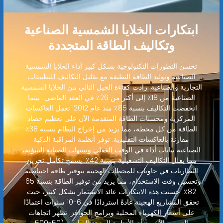
ابتكارات الخلايا الشمسية الصناعية
وتكاليف الطاقة المتجددة
تحسن التطورات التكنولوجية بشكل كبير أداء الخلايا الشمسية
الصناعية وتوليد الطاقة النظيفة مع تقليل التكاليف للتطبيقات
التجارية والصناعية. زادت كفاءة الجيل التالي من الخلايا الشمسية
الصناعية من 18٪ إلى أكثر من 26٪ في العقد الماضي، بينما
انخفضت التكاليف بنسبة 85٪ منذ عام 2012. تعمل العاكسات
المركزية ومحسنات الطاقة المتقدمة الآن على تعظيم حصاد
الطاقة من كل محطة، مما يزيد من إخراج النظام بنسبة 38٪
مقارنة بالعاكسات التقليدية. توفر أنظمة المراقبة الذكية
الصناعية بيانات أداء في الوقت الفعلي وتنبيهات الصيانة التنبؤية،
مما يقلل التكاليف التشغيلية بنسبة 42٪. يسمح تكامل تخزين
البطاريات في حاويات للمحطات الهجينة بتوفير طاقة احتياطية
وتحسين وقت الاستخدام، مما يزيد من توفير الطاقة بنسبة 65-
82٪. حسنت هذه الابتكارات عائد الاستثمار بشكل كبير، حيث
تحقق المشاريع الهجينة عادةً استردادًا في 6-10 سنوات اعتمادًا
على أسعار الكهرباء المحلية وبرامج الحوافز. تظهر اتجاهات
التسعير الأخيرة أن الأنظمة الهجينة القياسية (50-500