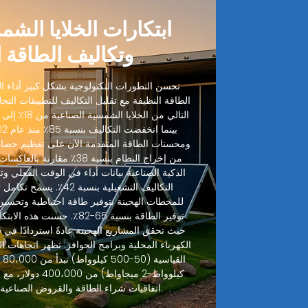
ابتكارات الخلايا الشم
وتكاليف الطاقة 
تحسن التطورات التكنولوجية بشكل كبير أداء الخ
الطاقة النظيفة مع تقليل التكاليف للتطبيقات التجا
ومحسنات الطاقة المتقدمة الآن على تعظيم حصاد
من إخراج النظام بنسبة 38٪ مقا
الذكية الصناعية بيانات أداء في الوقت الفعلي وتنب
التكاليف التشغيلية بنسبة
للمحطات الهجينة بتوفير طاقة احتياطية وتحسين
توفير الطاقة بنسبة 65-82٪. حس
الكهرباء المحلية وبرامج الحوافز. تظهر اتجاهات ال
كيلوواط-2 ميجاواط)
اتفاقيات شراء الطاقة والقروض الصناعية المتاحة للمشاريع التجارية.