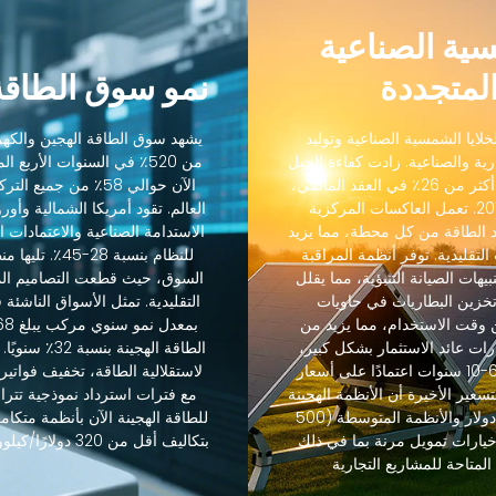
سية الصناعية
المتجددة
نمو سوق الطاقة 
لايا الشمسية الصناعية وتوليد
يشهد سوق الطاقة الهجين والكهر
رية والصناعية. زادت كفاءة الجيل
من 520٪ في السنوات الأربع
التالي من الخلايا الشمسية الصناعية من 18٪ إلى أكثر من 26٪ في العقد الماضي،
الآن حوالي 58٪ من ج
بينما انخفضت التكاليف بنسبة 85٪ منذ عام 2012. تعمل العاكسات المركزية
 الطاقة من كل محطة، مما يزيد
الاستدامة الصناعية والاعتمادات ال
رنة بالعاكسات التقليدية. توفر أنظمة المراقبة
يهات الصيانة التنبؤية، مما يقلل
 42٪. يسمح تكامل تخزين البطاريات في حاويات
التقليدية. تمثل الأسواق الناشئة
 وقت الاستخدام، مما يزيد من
نت هذه الابتكارات عائد الاستثمار بشكل كبير،
الطاقة الهجين
حيث تحقق المشاريع الهجينة عادةً استردادًا في 6-10 سنوات اعتمادًا على أسعار
لاستقلالية الطاقة، تخفيف فواتير 
تسعير الأخيرة أن الأنظمة الهجينة
القياسية (50-500 كيلوواط) تبدأ من 80،000 دولار والأنظمة المتوسطة (500
 من 400،000 دولار، مع خيارات تمويل مرنة بما في ذلك
بتكاليف أقل من 