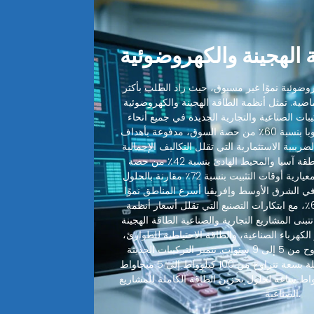
الهجينة والكهروضوئية
وضوئية نموًا غير مسبوق، حيث زاد الطلب بأكثر
 الماضية. تمثل أنظمة الطاقة الهجينة والكهروضوئية
ميع التركيبات الصناعية والتجارية الجديدة في جميع أنحاء
العالم. تقود أمريكا الشمالية وأوروبا بنسبة 60٪ من حصة السوق، مدفوعة بأهداف
ضريبية الاستثمارية التي تقلل التكاليف الإجمالية
للنظام بنسبة 28-45٪. تليها منطقة آسيا والمحيط الهادئ بنسبة 42٪ من حصة
السوق، حيث قطعت التصاميم المعيارية أوقات التثبيت بنسبة 72٪ مقارنة بالحلول
 في الشرق الأوسط وإفريقيا أسرع المناطق نموًا
بمعدل نمو سنوي مركب يبلغ 68٪، مع ابتكارات التصنيع التي تقلل أسعار أنظمة
ة بنسبة 32٪ سنويًا. تتبنى المشاريع التجارية والصناعية الطاقة الهجينة
الكهرباء الصناعية، والطاقة الاحتياطية للطوارئ،
مع فترات استرداد نموذجية تتراوح من 5 إلى 9 سنوات. تتميز التركيبات الحديثة
للطاقة الهجينة الآن بأنظمة متكاملة بسعة تتراوح من 100 كيلوواط إلى 5 ميجاواط
320 دولارًا/كيلوواط ساعة لحلول تخزين الطاقة الكاملة للمشاريع
الصناعية.