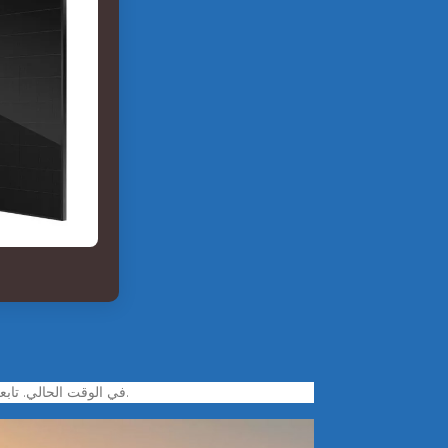
لا توجد معلومات حول BULK ILLUMINATING PARAFFIN SUPPLY GERMISTON في الوقت الحالي. تابعنا وستجد المزيد من المعلومات في الوقت المناسب.